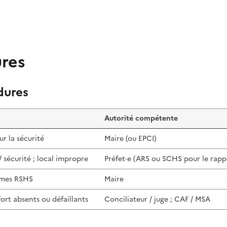
res
dures
Autorité compétente
r la sécurité
Maire (ou EPCI)
/ sécurité ; local impropre
Préfet·e (ARS ou SCHS pour le rapp
rmes RSHS
Maire
rt absents ou défaillants
Conciliateur / juge ; CAF / MSA