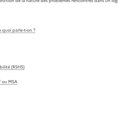
onction de la nature des problèmes rencontrés dans un lo
 quoi parle-t-on ?
ilité (RSHS)
AF ou MSA