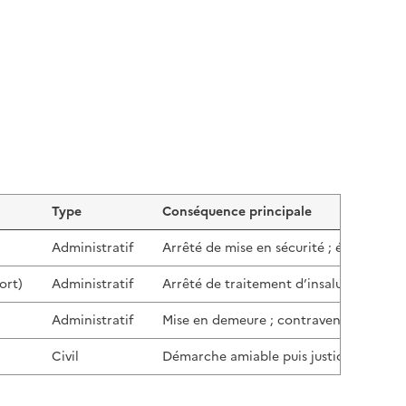
Type
Conséquence principale
Administratif
Arrêté de mise en sécurité ; évacuatio
ort)
Administratif
Arrêté de traitement d’insalubrité ; int
Administratif
Mise en demeure ; contravention jusqu
Civil
Démarche amiable puis justice ; consig