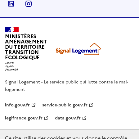
Linkedin
Instagram
MINISTÈRES
AMÉNAGEMENT
DU TERRITOIRE
TRANSITION
ÉCOLOGIQUE
Signal Logement - Le service public qui lutte contre le mal-
logement !
info.gouv.fr
service-public.gouv.fr
legifrance.gouv.fr
data.gouv.fr
Mentions légales
Accessibilité : non conforme
Politique de
Ce site utilise des cookies et vous donne le contrôle